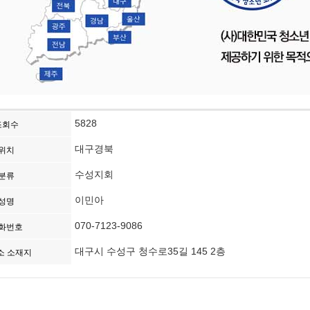
5828
조회수
대구경북
위치
수성지회
분류
이민아
성명
070-7123-9086
화번호
대구시 수성구 청수로35길 145 2층
소 소재지