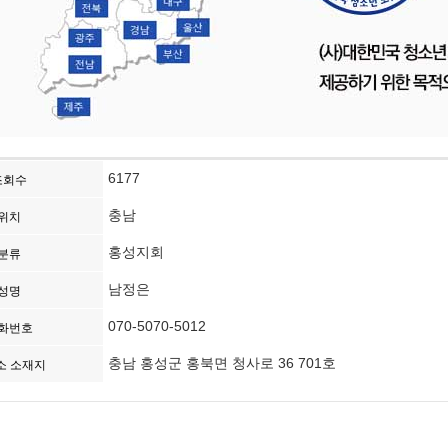
6177
조회수
충남
위치
홍성지회
분류
남정은
성명
070-5070-5012
화번호
충남 홍성군 홍북면 청사로 36 701호
소 소재지